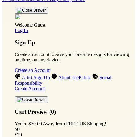
Welcome Guest!
Log In
Sign Up
Create an account to save your favorite designs for viewing
anytime, on any device.
Create an Account
Artist Sign Up
About TeePublic
Social
Responsibility
Create Account
Cart Preview (0)
You're
$70.00
Away from
FREE US Shipping!
$0
$70