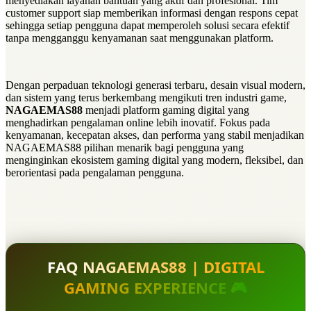
menyediakan layanan bantuan yang aktif dan profesional. Tim
customer support siap memberikan informasi dengan respons cepat
sehingga setiap pengguna dapat memperoleh solusi secara efektif
tanpa mengganggu kenyamanan saat menggunakan platform.
Dengan perpaduan teknologi generasi terbaru, desain visual modern,
dan sistem yang terus berkembang mengikuti tren industri game,
NAGAEMAS88
menjadi platform gaming digital yang
menghadirkan pengalaman online lebih inovatif. Fokus pada
kenyamanan, kecepatan akses, dan performa yang stabil menjadikan
NAGAEMAS88 pilihan menarik bagi pengguna yang
menginginkan ekosistem gaming digital yang modern, fleksibel, dan
berorientasi pada pengalaman pengguna.
FAQ NAGAEMAS88 | DIGITAL
GAMING EXPERIENCE 🎮