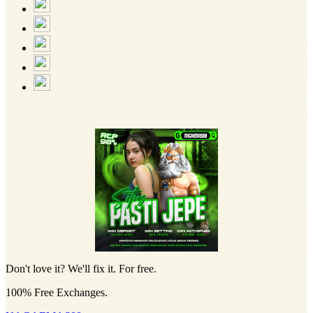
Don't love it? We'll fix it. For free.
100% Free Exchanges.