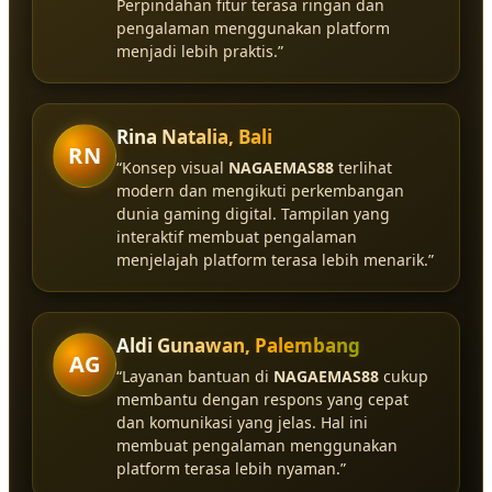
Perpindahan fitur terasa ringan dan
pengalaman menggunakan platform
menjadi lebih praktis.”
Rina Natalia, Bali
RN
“Konsep visual
NAGAEMAS88
terlihat
modern dan mengikuti perkembangan
dunia gaming digital. Tampilan yang
interaktif membuat pengalaman
menjelajah platform terasa lebih menarik.”
Aldi Gunawan, Palembang
AG
“Layanan bantuan di
NAGAEMAS88
cukup
membantu dengan respons yang cepat
dan komunikasi yang jelas. Hal ini
membuat pengalaman menggunakan
platform terasa lebih nyaman.”