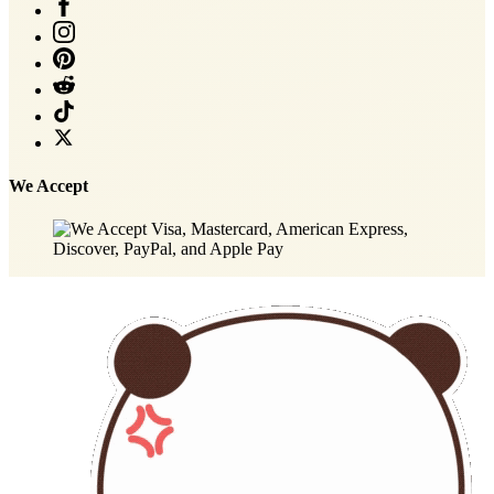
We Accept