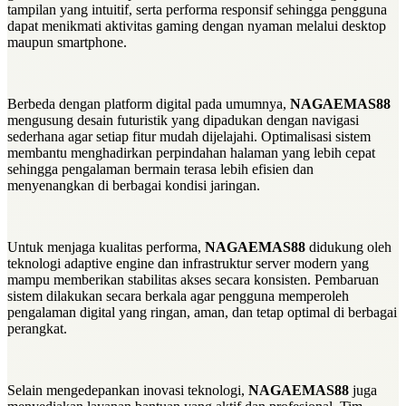
tampilan yang intuitif, serta performa responsif sehingga pengguna
dapat menikmati aktivitas gaming dengan nyaman melalui desktop
maupun smartphone.
Berbeda dengan platform digital pada umumnya,
NAGAEMAS88
mengusung desain futuristik yang dipadukan dengan navigasi
sederhana agar setiap fitur mudah dijelajahi. Optimalisasi sistem
membantu menghadirkan perpindahan halaman yang lebih cepat
sehingga pengalaman bermain terasa lebih efisien dan
menyenangkan di berbagai kondisi jaringan.
Untuk menjaga kualitas performa,
NAGAEMAS88
didukung oleh
teknologi adaptive engine dan infrastruktur server modern yang
mampu memberikan stabilitas akses secara konsisten. Pembaruan
sistem dilakukan secara berkala agar pengguna memperoleh
pengalaman digital yang ringan, aman, dan tetap optimal di berbagai
perangkat.
Selain mengedepankan inovasi teknologi,
NAGAEMAS88
juga