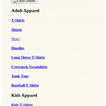
Adult Apparel
T-Shirts
Shorts
New!
Hoodies
Long Sleeve T-Shirts
Crewneck Sweatshirts
Tank Tops
Baseball T-Shirts
Kids Apparel
Kids T-Shirts