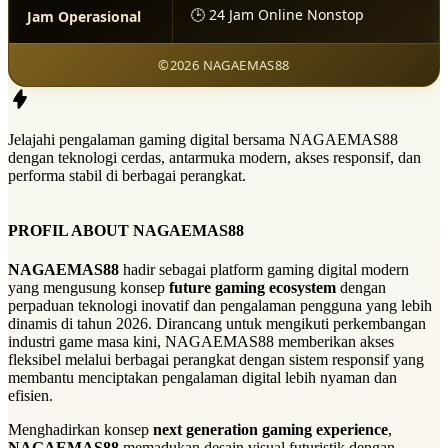
🕒 24 Jam Online Nonstop
Jam Operasional
©2026 NAGAEMAS88
Jelajahi pengalaman gaming digital bersama NAGAEMAS88
dengan teknologi cerdas, antarmuka modern, akses responsif, dan
performa stabil di berbagai perangkat.
PROFIL ABOUT NAGAEMAS88
NAGAEMAS88
hadir sebagai platform gaming digital modern
yang mengusung konsep
future gaming ecosystem
dengan
perpaduan teknologi inovatif dan pengalaman pengguna yang lebih
dinamis di tahun 2026. Dirancang untuk mengikuti perkembangan
industri game masa kini, NAGAEMAS88 memberikan akses
fleksibel melalui berbagai perangkat dengan sistem responsif yang
membantu menciptakan pengalaman digital lebih nyaman dan
efisien.
Menghadirkan konsep
next generation gaming experience
,
NAGAEMAS88
memadukan desain visual futuristik dengan