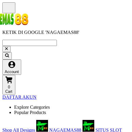
KETIK DI GOOGLE 'NAGAEMAS88'
Account
0
Cart
DAFTAR AKUN
Explore Categories
Popular Products
Shop All Designs
NAGAEMAS88
SITUS SLOT