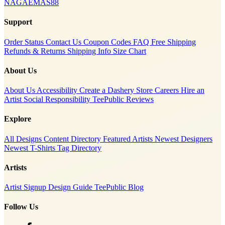
NAGAEMAS88
Support
Order Status
Contact Us
Coupon Codes
FAQ
Free Shipping
Refunds & Returns
Shipping Info
Size Chart
About Us
About Us
Accessibility
Create a Dashery Store
Careers
Hire an
Artist
Social Responsibility
TeePublic Reviews
Explore
All Designs
Content Directory
Featured Artists
Newest Designers
Newest T-Shirts
Tag Directory
Artists
Artist Signup
Design Guide
TeePublic Blog
Follow Us